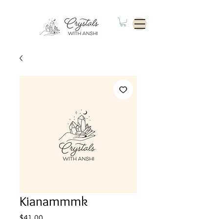
Kianammmk
Price
$41.00