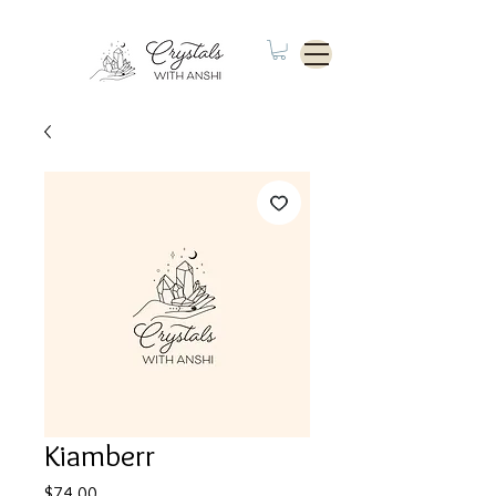
Kiamberr
Price
$74.00