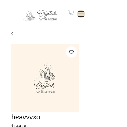
heavvvxo
Price
$144.00