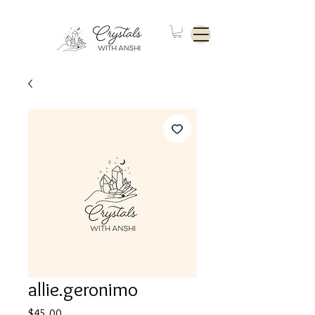
allie.geronimo
Price
$45.00